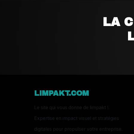
LA 
LIMPAKT.COM
Le site qui vous donne de limpakt !.
Expertise en impact visuel et stratégies
digitales pour propulser votre entreprise.